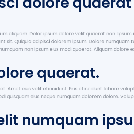
isci dolore quaera
 aliquam. Dolor ipsum dolore velit quaerat non. Ipsum 
unt sit. Quiquia adipisci dolorem ipsum. Dolore numqu
it numquam non ipsum eius modi quaerat. Aliquam dolor
olore quaerat.
t. Amet eius velit etincidunt. Eius etincidunt labore v
modi quisquam eius neque numquam dolorem dolore. Volupt
elit numquam ipsu