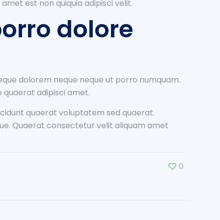
met est non quiquia adipisci velit.
orro dolore
 Neque dolorem neque neque ut porro numquam.
e quaerat adipisci amet.
idunt quaerat voluptatem sed quaerat.
e. Quaerat consectetur velit aliquam amet
0