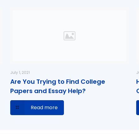
July 1, 2021
J
Are You Trying to Find College
Papers and Essay Help?
Read more