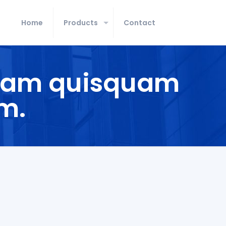
Home
Products
Contact
quam quisquam
m.