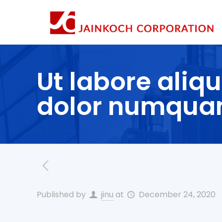
Ut labore ali
dolor numqua
Published by
jinu
at
December 24, 2020